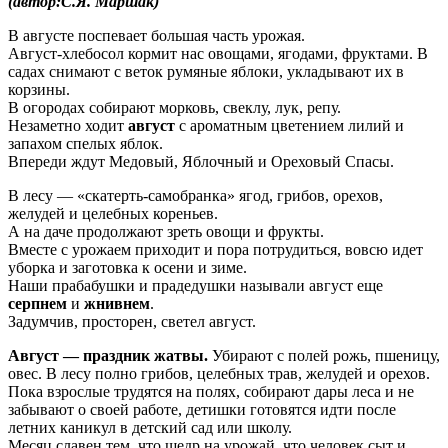
(автор:С.Я. Маршак)
В августе поспевает большая часть урожая.
Август-хлебосол кормит нас овощами, ягодами, фруктами. В
садах снимают с веток румяные яблоки, укладывают их в
корзины.
В огородах собирают морковь, свеклу, лук, репу.
Незаметно ходит
август
с ароматным цветением лилий и
запахом спелых яблок.
Впереди ждут Медовый, Яблочный и Ореховый Cпасы.
В лесу — «скатерть-самобранка» ягод, грибов, орехов,
желудей и целебных кореньев.
А на даче продолжают зреть овощи и фрукты.
Вместе с урожаем приходит и пора потрудиться, вовсю идет
уборка и заготовка к осени и зиме.
Наши прабабушки и прадедушки называли август еще
серпнем
и
жнивнем
.
Задумчив, просторен, светел август.
Август — праздник жатвы.
Убирают с полей рожь, пшеницу,
овес. В лесу полно грибов, целебных трав, желудей и орехов.
Пока взрослые трудятся на полях, собирают дары леса и не
забывают о своей работе, детишки готовятся идти после
летних каникул в детский сад или школу.
Месяц славен тем, что щедр на урожай, что человек сыт и