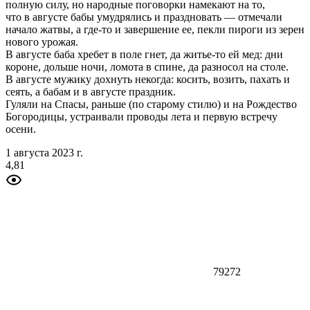
полную силу, но народные поговорки намекают на то,
что в августе бабы умудрялись и праздновать — отмечали
начало жатвы, а где-то и завершение ее, пекли пироги из зерен
нового урожая.
В августе баба хребет в поле гнет, да житье-то ей мед: дни
короне, дольше ночи, ломота в спине, да разносол на столе.
В августе мужику дохнуть некогда: косить, возить, пахать и
сеять, а бабам и в августе праздник.
Гуляли на Спасы, раньше (по старому стилю) и на Рождество
Богородицы, устраивали проводы лета и первую встречу
осени.
1 августа 2023 г.
4,81
79272