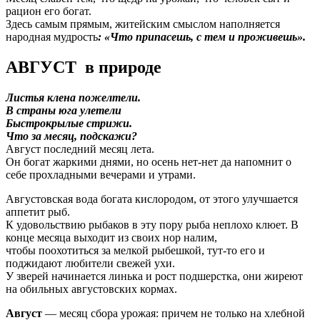
рацион его богат.
Здесь самым прямым, житейским смыслом наполняется
народная мудрость
: «Что припасешь, с тем и проживешь».
АВГУСТ
в природе
Листья клена пожелтели.
В страны юга улетели
Быстрокрылые стрижи.
Что за месяц, подскажи?
Август последний месяц лета.
Он богат жаркими днями, но осень нет-нет да напомнит о
себе прохладными вечерами и утрами.
Августовская вода богата кислородом, от этого улучшается
аппетит рыб.
К удовольствию рыбаков в эту пору рыба неплохо клюет. В
конце месяца выходит из своих нор налим,
чтобы поохотиться за мелкой рыбешкой, тут-то его и
поджидают любители свежей ухи.
У зверей начинается линька и рост подшерстка, они жиреют
на обильных августовских кормах.
Август
— месяц сбора урожая: причем не только на хлебной