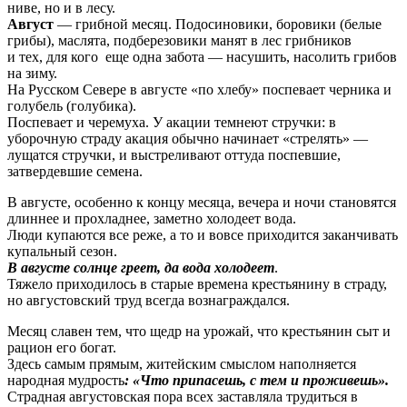
ниве, но и в лесу.
Август
— грибной месяц. Подосиновики, боровики (белые
грибы), маслята, подберезовики манят в лес грибников
и тех, для кого еще одна забота — насушить, насолить грибов
на зиму.
На Русском Севере в августе «по хлебу» поспевает черника и
голубель (голубика).
Поспевает и черемуха. У акации темнеют стручки: в
уборочную страду акация обычно начинает «стрелять» —
лущатся стручки, и выстреливают оттуда поспевшие,
затвердевшие семена.
В августе, особенно к концу месяца, вечера и ночи становятся
длиннее и прохладнее, заметно холодеет вода.
Люди купаются все реже, а то и вовсе приходится заканчивать
купальный сезон.
В августе солнце греет, да вода холодеет
.
Тяжело приходилось в старые времена крестьянину в страду,
но августовский труд всегда вознаграждался.
Месяц славен тем, что щедр на урожай, что крестьянин сыт и
рацион его богат.
Здесь самым прямым, житейским смыслом наполняется
народная мудрость
: «Что припасешь, с тем и проживешь».
Страдная августовская пора всех заставляла трудиться в