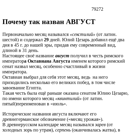
79272
Почему так назван АВГУСТ
Первоначально месяц назывался
«секстилий»
(от латин.
шестой) и содержал
29
дней. Юлий Цезарь добавил ещё два
дня в 45 г. до нашей эры, придав ему современный вид,
длиной в 31 день.
Настоящее своё название
август
получил в честь римского
император
а Октавиана Августа
именем которого римский
сенат назвал месяц, особенно счастливый в жизни
императора.
Октавиан выбрал для себя этот месяц, ведь на него
приходились несколько его великих побед, в том числе
завоевание Египта.
Такая честь была ещё раньше оказана сенатом Юлию Цезарю,
по имени которого месяц
«квинтилий»
(от латин.
пятый)переименован в «июль».
Исторические названия августа включают его
древнегерманское обозначение («месяц урожая»).
В древнерусском календаре месяц назывался
зарев
(от
холодных зорь по утрам),
серпень
(оканчивалась жатва), в