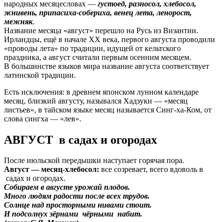
народных месяцесловах —
густоед, разносол, хлебосол,
жнивень,
припасиха-собериха, венец лета, ленорост,
межняк
.
Название месяца «август» перешло на Русь из Византии.
Ирландцы, ещё в начале XX века, первого августа проводили
«проводы лета» по традиции, идущей от кельтского
праздника, а август считали первым осенним месяцем.
В большинстве языков мира название августа соответствует
латинской традиции.
Есть исключения: в древнем японском лунном календаре
месяц, близкий августу, назывался Хадзуки — «месяц
листьев», в тайском языке месяц называется Синг-ха-Ком, от
слова сингха — «лев».
АВГУСТ
в садах и огородах
После июльской передышки наступает горячая пора.
Август — месяц-хлебосол:
все созревает, всего вдоволь в
садах и огородах.
Собираем в августе у
рожай плодов.
Много людям радости п
осле всех трудов.
Солнце над просторными н
ивами стоит.
И подсолнух зёрнами
чёрными набит.