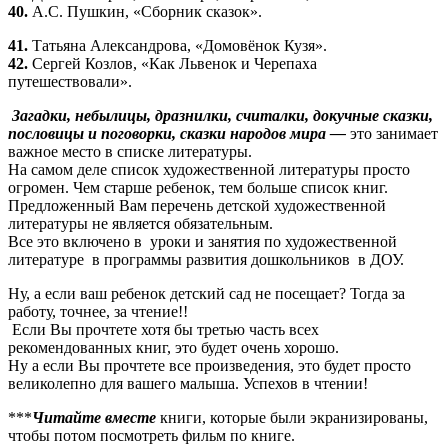
40.
А.С. Пушкин, «Сборник сказок».
41.
Татьяна Александрова, «Домовёнок Кузя».
42.
Сергей Козлов, «Как Львенок и Черепаха
путешествовали».
Загадки, небылицы, дразнилки, считалки, докучные сказки,
пословицы и поговорки, сказки народов мира —
это занимает
важное место в списке литературы.
На самом деле список художественной литературы просто
огромен. Чем старше ребенок, тем больше список книг.
Предложенный Вам перечень детской художественной
литературы не является обязательным.
Все это включено в уроки и занятия по художественной
литературе в программы развития дошкольников в ДОУ.
Ну, а если ваш ребенок детский сад не посещает? Тогда за
работу, точнее, за чтение!!
Если Вы прочтете хотя бы третью часть всех
рекомендованных книг, это будет очень хорошо.
Ну а если Вы прочтете все произведения, это будет просто
великолепно для вашего малыша. Успехов в чтении!
***
Читайте вместе
книги, которые были экранизированы,
чтобы потом посмотреть фильм по книге.