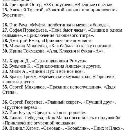
24.
Григорий Остер, «38 попугаев», «Вредные советы».
25.
Алексей Толстой, «Золотой ключик или приключения
Буратино».
26.
Эно Рауд, «Муфта, полботинка и меховая борода».
27
. Софья Прокофьева, «Пока бьют часы», «Сыщик в одном
башмаке», «Приключение плюшевого тигра».
28.
Дмитрий Емец, «Приключение домовят».
29.
Михаил Мокиенко, «Как бабы-яги сказку спасали».
30.
Ирина Токмакова, «Аля, Кляксич и буква «А»».
31.
Харрис Д., «Сказки дядюшки Римуса».
32.
Булычев К., «Приключения Алисы» и другие.
33.
Милн А., «Винни Пух и все-все-все».
34.
Братья Гримм, «Бременские музыканты», «Горшочек
каши» и другие.
35.
Сергей Михалков, «Праздник непослушания», «Дядя
Стёпа».
36.
Сергей Георгиев, «Главный секрет», «Лучший друг»,
«Грустное дерево».
37.
Йон Бауэр, «Среди эльфов и троллей».
38.
Галина Лебедева, «Как Маша поссорилась с подушкой»
«Приключение огуречной лошадки».
39.
Даниил Хармс, «Самовар», «Кораблик», «Плих и Плюх».