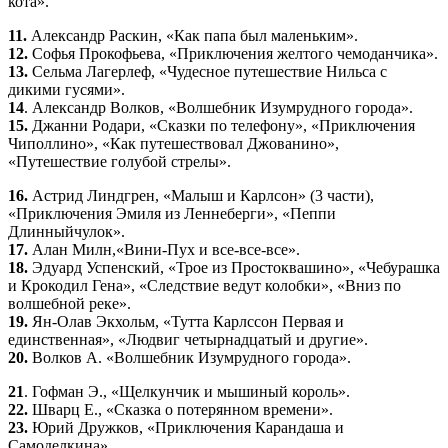
кота».
11.
Александр Раскин, «Как папа был маленьким».
12.
Софья Прокофьева, «Приключения желтого чемоданчика».
13.
Сельма Лагерлеф, «Чудесное путешествие Нильса с
дикими гусями».
14
. Александр Волков, «Волшебник Изумрудного города».
15.
Джанни Родари, «Сказки по телефону», «Приключения
Чиполлино», «Как путешествовал Джованино»,
«Путешествие голубой стрелы».
16.
Астрид Линдгрен, «Малыш и Карлсон» (3 части),
«Приключения Эмиля из Леннеберги», «Пеппи
Длинныйчулок».
17.
Алан Милн,«Вини-Пух и все-все-все».
18.
Эдуард Успенский, «Трое из Простоквашино», «Чебурашка
и Крокодил Гена», «Следствие ведут колобки», «Вниз по
волшебной реке».
19.
Ян-Олав Экхольм, «Тутта Карлссон Первая и
единственная», «Людвиг четырнадцатый и другие».
20.
Волков А. «Волшебник Изумрудного города».
21
. Гофман Э., «Щелкунчик и мышиный король».
22.
Шварц Е., «Сказка о потерянном времени».
23.
Юрий Дружков, «Приключения Карандаша и
Самоделкина».