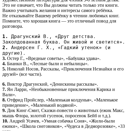
Это не означает, что Вы должны читать только эти книги.
Важно учитывать желания и интересы самого ребёнка.
Не отказывайте Вашему ребёнку в чтении любимых книг.
Помните, что хорошая книга — это отличный повод для
разговора.
1.
Драгунский В., «Друг детства.
Заколдованная буква. Он живой и светится».
2.
Андерсен Г. X., «Гадкий утенок» (и
другие).
3.
Остер Г., «Вредные советы», «Бабушка удава».
4.
Бианки В., «Лесные были и небылицы».
5.
Николай Носов, Рассказы, «Приключения Незнайки и его
друзей» (все части).
6.
Виктор Драгунский, «Денискины рассказы».
7.
Ян Ларри, «Необыкновенные приключения Карика и
Вали».
8.
Отфрид Пройслер, «Маленькая колдунья», «Маленькое
приведение», «Маленький водяной».
9.
Дик Кинг-Смит, Сказки-повести о животных (ежик Макс,
мышь Флора, золотой гусенок, поросенок Бейб и т.д.).
10.
Андрей Усачев, «Умная собачка Соня», «Жили-были
ежики», «Школа снеговиков», «Чудеса в Дедморозовке», «33