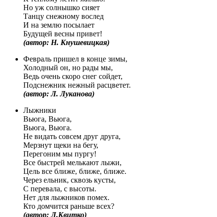
Но уж солнышко сияет
Танцу снежному вослед
И на землю посылает
Будущей весны привет!
(автор: Н. Кнушевицкая)
Февраль пришел в конце зимы,
Холодный он, но рады мы,
Ведь очень скоро снег сойдет,
Подснежник нежный расцветет.
(автор: Л. Луканова)
Лыжники
Вьюга, Вьюга,
Вьюга, Вьюга.
Не видать совсем друг друга,
Мерзнут щеки на бегу,
Перегоним мы пургу!
Все быстрей мелькают лыжи,
Цель все ближе, ближе, ближе.
Через ельник, сквозь кусты,
С перевала, с высоты.
Нет для лыжников помех.
Кто домчится раньше всех?
(автор: Л.Квитко)