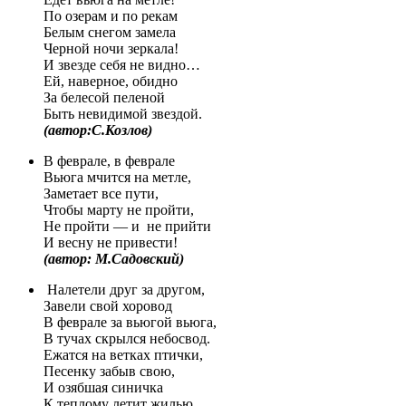
По озерам и по рекам
Белым снегом замела
Черной ночи зеркала!
И звезде себя не видно…
Ей, наверное, обидно
За белесой пеленой
Быть невидимой звездой.
(автор:С.Козлов)
В феврале, в феврале
Вьюга мчится на метле,
Заметает все пути,
Чтобы марту не пройти,
Не пройти — и не прийти
И весну не привести!
(автор: М.Садовский)
Налетели друг за другом,
Завели свой хоровод
В феврале за вьюгой вьюга,
В тучах скрылся небосвод.
Ежатся на ветках птички,
Песенку забыв свою,
И озябшая синичка
К теплому летит жилью.