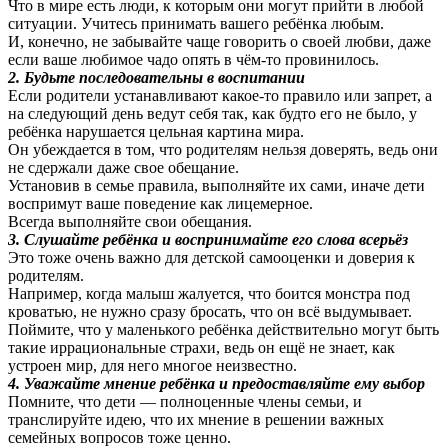
Что в мире есть люди, к которым они могут прийти в любой
ситуации. Учитесь принимать вашего ребёнка любым.
И, конечно, не забывайте чаще говорить о своей любви, даже
если ваше любимое чадо опять в чём-то провинилось.
2. Будьте последовательны в воспитании
Если родители устанавливают какое-то правило или запрет, а
на следующий день ведут себя так, как будто его не было, у
ребёнка нарушается цельная картина мира.
Он убеждается в том, что родителям нельзя доверять, ведь они
не сдержали даже свое обещание.
Установив в семье правила, выполняйте их сами, иначе дети
воспримут ваше поведение как лицемерное.
Всегда выполняйте свои обещания.
3. Слушайте ребёнка и воспринимайте его слова всерьёз
Это тоже очень важно для детской самооценки и доверия к
родителям.
Например, когда малыш жалуется, что боится монстра под
кроватью, не нужно сразу бросать, что он всё выдумывает.
Поймите, что у маленького ребёнка действительно могут быть
такие иррациональные страхи, ведь он ещё не знает, как
устроен мир, для него многое неизвестно.
4. Уважайте мнение ребёнка и предоставляйте ему выбор
Помните, что дети — полноценные члены семьи, и
транслируйте идею, что их мнение в решении важных
семейных вопросов тоже ценно.