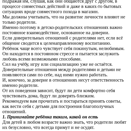
подражая им, слушая, как они общаются друг с другом, в
процессе совместных действий и даже в каких-то бытовых
ситуациях вроде совместного похода в магазин.
Мы должны учитывать, что на развитие личности влияют не
только родители.
Именно поэтому в детско-родительских отношениях важно
постоянное взаимодействие, основанное на доверии.
Если доверительных отношений с родителями нет, если всё
общение сводится к целенаправленному воспитанию.
Ребёнок чаще всего чувствует себя покинутым, нелюбимым.
Он находится в постоянном стрессе и пытается заслужить
любовь всеми возможными способами.
Сил на учёбу, игру или социализацию уже не остаётся.
Доверительные отношения между родителями и детьми не
появляются сами по себе, над ними нужно работать.
И, конечно, за доверие в отношениях несут ответственность
именно родители.
От их поведения зависит, будут ли дети комфортно себя
чувствовать дома, будут ли доверять близким.
Рекомендуем вам прочитать и постараться принять советы,
как вести себя с детьми для построения благополучных
отношений.
1. Принимайте ребёнка таким, какой он есть
Для детей в любом возрасте важно знать, что родители любят
их безусловно, что всегда примут и не осудят.