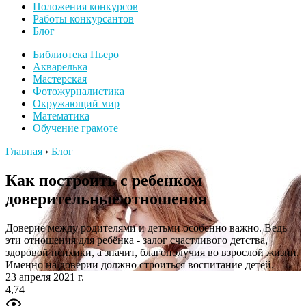
Положения конкурсов
Работы конкурсантов
Блог
Библиотека Пьеро
Акварелька
Мастерская
Фотожурналистика
Окружающий мир
Математика
Обучение грамоте
Главная
›
Блог
Как построить с ребенком
доверительные отношения
Доверие между родителями и детьми особенно важно. Ведь
эти отношения для ребёнка - залог счастливого детства,
здоровой психики, а значит, благополучия во взрослой жизни.
Именно на доверии должно строиться воспитание детей.
23 апреля 2021 г.
4,74