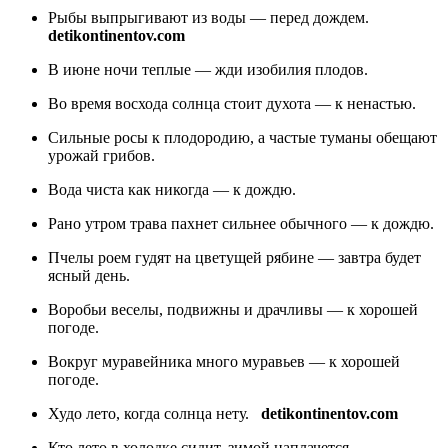
Рыбы выпрыгивают из воды — перед дождем.
detikontinentov.com
В июне ночи теплые — жди изобилия плодов.
Во время восхода солнца стоит духота — к ненастью.
Сильные росы к плодородию, а частые туманы обещают
урожай грибов.
Вода чиста как никогда — к дождю.
Рано утром трава пахнет сильнее обычного — к дождю.
Пчелы роем гудят на цветущей рябине — завтра будет
ясный день.
Воробьи веселы, подвижны и драчливы — к хорошей
погоде.
Вокруг муравейника много муравьев — к хорошей
погоде.
Худо лето, когда солнца нету.
detikontinentov.com
Кто лето в холодке сидит, зимой наплачется.