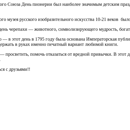
го Союза День пионерии был наиболее значимым детским празд
о музея русского изобразительного искусства 10-21 веков было 
ень черепахи — животного, символизирующего мудрость, богатс
— в этот день в 1795 году была основана Императорская публ
 держать в руках именно печатный вариант любимой книги.
— просветить, помочь отказаться от вредной привычки. В этот 
.
ся с друзьями!!