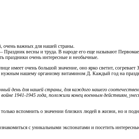
й, очень важных для нашей страны.
 Праздник весны и труда. В народе его еще называют Первомае
сть праздники очень интересные и необычные.
нце имеет очень большой значение, оно ярко светит, согревает
 нужным нашему организму витамином Д. Каждый год на праздн
ный день для нашей страны, для каждого нашего соотечестве
 войне 1941-1945 года, положили конец военным действиям, ун
олько вспомнить о значении близких людей в жизни, но и подн
знакомиться с уникальными экспонатами и посетить интересные