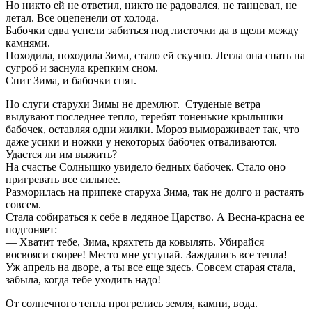
Но никто ей не ответил, никто не радовался, не танцевал, не
летал. Все оцепенели от холода.
Бабочки едва успели забиться под листочки да в щели между
камнями.
Походила, походила Зима, стало ей скучно. Легла она спать на
сугроб и заснула крепким сном.
Спит Зима, и бабочки спят.
Но слуги старухи Зимы не дремлют. Студеные ветра
выдувают последнее тепло, теребят тоненькие крылышки
бабочек, оставляя одни жилки. Мороз вымораживает так, что
даже усики и ножки у некоторых бабочек отваливаются.
Удастся ли им выжить?
На счастье Солнышко увидело бедных бабочек. Стало оно
пригревать все сильнее.
Разморилась на припеке старуха Зима, так не долго и растаять
совсем.
Стала собираться к себе в ледяное Царство. А Весна-красна ее
подгоняет:
— Хватит тебе, Зима, кряхтеть да ковылять. Убирайся
восвояси скорее! Место мне уступай. Заждались все тепла!
Уж апрель на дворе, а ты все еще здесь. Совсем старая стала,
забыла, когда тебе уходить надо!
От солнечного тепла прогрелись земля, камни, вода.