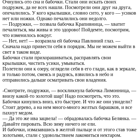
Очнулись ото сна и бабочки. Стали они искать своих
подружек, да не всех нашли. Посмотрели они друг на друга,
опечалились. У кого крылышки, словно сито, у кого — усиков
нет или ножки. Однако печалились они недолго.
— Подружки, — позвала бабочка Крапивница, — хватит
печалиться, мы живы и это здорово! Пойдемте, посмотрим,
что изменилось вокруг.
— Нет, нет! — возразила ей бабочка Павлиний глаз. —
Сначала надо привести себя в порядок. Мы не можем выйти в
свет в таком виде.
Бабочки стали прихорашиваться, расправлять свои
крылышки, чистить усики, умываться.
Полетели они к озеру, оглядели себя в его глади, как в зеркале,
и только потом, смеясь и радуясь, взвились в небо и
отправились дальше осматривать свои владения.
-Смотрите, подружки, — воскликнула бабочка Лимонница, —
внизу какой-то золотой шар! Надо посмотреть, что это.
Бабочки кинулись вниз, кто быстрее. И что же они увидели?
Стоит дерево, а на нем много-много желтых барашков, и все
пахнут медом.
— Да это же ива зацвела! — обрадовалась бабочка Белянка. —
Давайте пировать. Всю зиму ничего не ели.
И бабочки, измазавшись в желтой пыльце и от этого став тоже
золотыми, стали с удовольствием лакомиться нектаром.