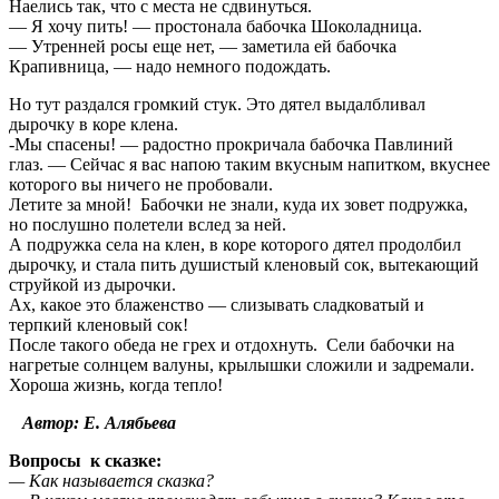
Наелись так, что с места не сдвинуться.
— Я хочу пить! — простонала бабочка Шоколадница.
— Утренней росы еще нет, — заметила ей бабочка
Крапивница, — надо немного подождать.
Но тут раздался громкий стук. Это дятел выдалбливал
дырочку в коре клена.
-Мы спасены! — радостно прокричала бабочка Павлиний
глаз. — Сейчас я вас напою таким вкусным напитком, вкуснее
которого вы ничего не пробовали.
Летите за мной! Бабочки не знали, куда их зовет подружка,
но послушно полетели вслед за ней.
А подружка села на клен, в коре которого дятел продолбил
дырочку, и стала пить душистый кленовый сок, вытекающий
струйкой из дырочки.
Ах, какое это блаженство — слизывать сладковатый и
терпкий кленовый сок!
После такого обеда не грех и отдохнуть. Сели бабочки на
нагретые солнцем валуны, крылышки сложили и задремали.
Хороша жизнь, когда тепло!
Автор: Е. Алябьева
Вопросы к сказке:
— Как называется сказка?