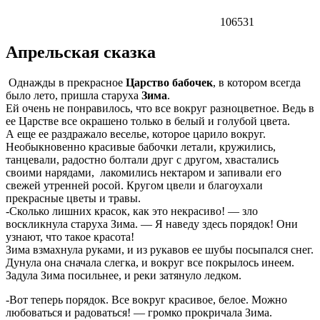
106531
Апрельская сказка
Однажды в прекрасное
Царство бабочек
, в котором всегда
было лето, пришла старуха
Зима
.
Ей очень не понравилось, что все вокруг разноцветное. Ведь в
ее Царстве все окрашено только в белый и голубой цвета.
А еще ее раздражало веселье, которое царило вокруг.
Необыкновенно красивые бабочки летали, кружились,
танцевали, радостно болтали друг с другом, хвастались
своими нарядами, лакомились нектаром и запивали его
свежей утренней росой. Кругом цвели и благоухали
прекрасные цветы и травы.
-Сколько лишних красок, как это некрасиво! — зло
воскликнула старуха Зима. — Я наведу здесь порядок! Они
узнают, что такое красота!
Зима взмахнула руками, и из рукавов ее шубы посыпался снег.
Дунула она сначала слегка, и вокруг все покрылось инеем.
Задула Зима посильнее, и реки затянуло ледком.
-Вот теперь порядок. Все вокруг красивое, белое. Можно
любоваться и радоваться! — громко прокричала Зима.