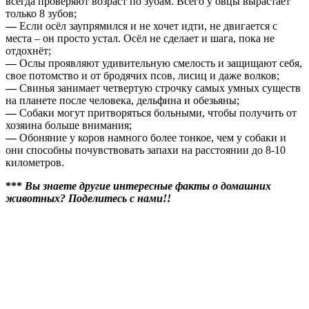
всегда проверяют возраст по зубам. Всего у овцы вырастает
только 8 зубов;
—
Если осёл заупрямился и не хочет идти, не двигается с
места – он просто устал. Осёл не сделает и шага, пока не
отдохнёт;
—
Ослы проявляют удивительную смелость и защищают себя,
свое потомство и от бродячих псов, лисиц и даже волков;
—
Свинья занимает четвертую строчку самых умных существ
на планете после человека, дельфина и обезьяны;
—
Собаки могут притворяться больными, чтобы получить от
хозяина больше внимания;
—
Обоняние у коров намного более тонкое, чем у собаки и
они способны почувствовать запахи на расстоянии до 8-10
километров.
***
Вы знаете другие интересные факты о домашних
животных? Поделитесь с нами!!