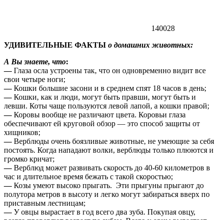
140028
УДИВИТЕЛЬНЫЕ ФАКТЫ
о домашних животных:
А Вы знаете, что
:
—
Глаза осла устроены так, что он одновременно видит все
свои четыре ноги;
—
Кошки большие засони и в среднем спят 18 часов в день;
—
Кошки, как и люди, могут быть правши, могут быть и
левши. Коты чаще пользуются левой лапой, а кошки правой;
—
Коровы вообще не различают цвета. Коровьи глаза
обеспечивают ей круговой обзор — это способ защиты от
хищников;
—
Верблюды очень боязливые животные, не умеющие за себя
постоять. Когда нападают волки, верблюды только плюются и
громко кричат;
—
Верблюд может развивать скорость до 40-60 километров в
час и длительное время бежать с такой скоростью;
—
Козы умеют высоко прыгать. Эти прыгуны прыгают до
полутора метров в высоту и легко могут забираться вверх по
приставным лестницам;
—
У овцы вырастает в год всего два зуба. Покупая овцу,