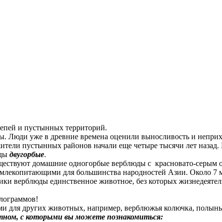
епей и пустынных территорий.
ы. Люди уже в древние времена оценили выносливость и неприх
жители пустынных районов начали еще четыре тысячи лет назад
юды
двугорбые
.
ществуют домашние одногорбые верблюды с красновато-серым о
екопитающими для большинства народностей Азии. Около 7 млн
ики верблюды единственное животное, без которых жизнедеятел
илограммов!
и для других животных, например, верблюжья колючка, полынь,
тном, с которыми вы можете познакомиться: