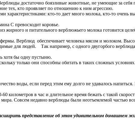
ерблюды достаточно боязливые животные, не умеющие за себя п
ание тех, кто проявляет по отношению к ним агрессию.
характеристиками: кто-то дает много молока, кто-то очень выно
ина С превосходит коровье.
а из жирного и питательного верблюжьего молока готовится це
ермы. Верблюд обеспечивает человека мясом и молоком. Высок
ходимые для людей. Так например, с одного двугорбого верблюд
ь хотя бы одну пустыню.
льку только они способны обитать в таких сложных условиях
чество воды, если перед этим ему долго не удавалось напиться.
-60 километров в час и длительное время бежать с такой скорост
 мира. Совсем недавно верблюды были неотъемлемой частью все
расширить представление об этом удивительном домашнем ж