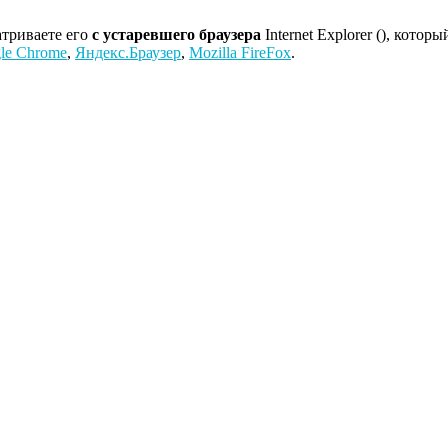
атриваете его
с устаревшего браузера
Internet Explorer (
), которы
le Chrome
,
Яндекс.Браузер
,
Mozilla FireFox
.