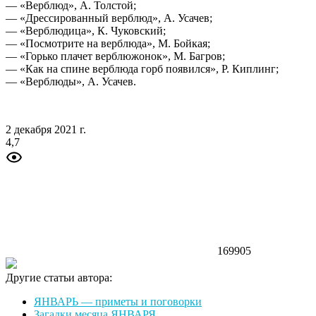
— «Верблюд», А. Толстой;
— «Дрессированный верблюд», А. Усачев;
— «Верблюдица», К. Чуковский;
— «Посмотрите на верблюда», М. Бойкая;
— «Горько плачет верблюжонок», М. Багров;
— «Как на спине верблюда горб появился», Р. Киплинг;
— «Верблюды», А. Усачев.
2 декабря 2021 г.
4,7
169905
Другие статьи автора:
ЯНВАРЬ — приметы и поговорки
Загадки месяца ЯНВАРЯ