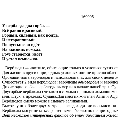
169905
У верблюда два горба, —
Всё равно красивый.
Гордый, сильный, как всегда,
И неторопливый.
По пустыне он идёт
На высоких ножках,
Груз старается, несёт
И устал немножко.
Верблюды -животные, обитающие только в условиях сухих ст
Для жизни в других природных условиях они не приспособлен
Одомашнивать верблюдов и использовать их для своих целей 
Существует 2 вида верблюдов: верблюды
одногорбые
и вербл
Дикие одногорбые верблюды вымерли в начале нашей эры. Су
Двугорбые верблюды считаются самыми ценными домашними мл
млн. штук в пределах Судана.Для многих жителей Азии и Афр
Верблюдов смело можно называть великанами.
Высота у них более двух метров, а вес доходит до восьмисот к
Верблюды могут питаться растениями абсолютно не пригодным
Вот несколько интересных фактов об этом домашнем живо