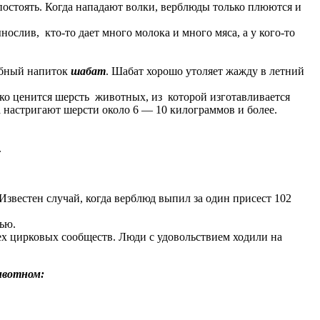
остоять. Когда нападают волки, верблюды только плюются и
слив, кто-то дает много молока и много мяса, а у кого-то
лебный напиток
шабат
. Шабат хорошо утоляет жажду в летний
о ценится шерсть животных, из которой изготавливается
а настригают шерсти около 6 — 10 килограммов и более.
.
 Известен случай, когда верблюд выпил за один присест 102
ью.
х цирковых сообществ. Люди с удовольствием ходили на
ивотном: