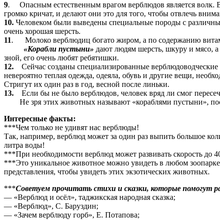
9
. Опасным естественным врагом верблюдов является волк. В
громко кричат, и делают они это для того, чтобы отвлечь вним
10.
Человеком были выведены специальные породы с различными 
очень хорошая шерсть.
11
. Молоко верблюдиц богато жиром, а по содержанию витам
«Корабли пустыни»
дают людям шерсть, шкуру и мясо, 
зной, его очень любят ребятишки.
12.
Сейчас созданы специализированные верблюдоводческие ф
невероятно теплая одежда, одеяла, обувь и другие вещи, необ
Стригут их один раз в год, весной после линьки.
13.
Если бы не было верблюдов, человек вряд ли смог пересеч
Не зря этих животных называют «кораблями пустыни», поско
Интересные факты:
***Чем только не удивят нас верблюды!
Так, например, верблюд может за один раз выпить большое коли
литра воды!
***При необходимости верблюд может развивать скорость до 40
***Это уникальное животное можно увидеть в любом зоопарке
представления, чтобы увидеть этих экзотических животных.
***
Советуем прочитать стихи и сказки, которые помогут 
— «Верблюд и осёл», таджикская народная сказка;
— «Верблюд», С. Баруздин;
— «Зачем верблюду горб», Е. Потапова;