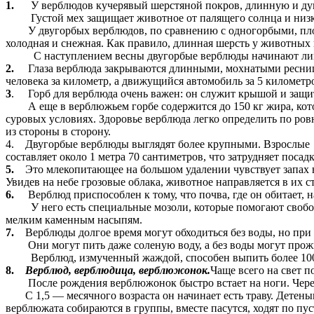
1.
У верблюдов кучерявый шерстяной покров, длинную и дуг
Густой мех защищает животное от палящего солнца и низки
У двугорбых верблюдов, по сравнению с одногорбыми, плотная
холодная и снежная. Как правило, длинная шерсть у животных
С наступлением весны двугорбые верблюды начинают линят
2.
Глаза верблюда закрываются длинными, мохнатыми ресница
человека за километр, а движущийся автомобиль за 5 километр
3
. Горб для верблюда очень важен: он служит крышой и защит
А еще в верблюжьем горбе содержится до 150 кг жира, кот
суровых условиях. Здоровье верблюда легко определить по ровн
из стороны в сторону.
4. Двугорбые верблюды выглядят более крупными. Взрослые вы
составляет около 1 метра 70 сантиметров, что затрудняет посад
5.
Это млекопитающее на большом удалении чувствует запах в
Увидев на небе грозовые облака, животное направляется в их ст
6.
Верблюд приспособлен к тому, что почва, где он обитает, на
У него есть специальные мозоли, которые помогают свободно
мелким каменным насыпям.
7.
Верблюды долгое время могут обходиться без воды, но при 
Они могут пить даже соленую воду, а без воды могут прожить
Верблюд, измученный жаждой, способен выпить более 100 л
8.
Верблюд, верблюдица, верблюжонок.
Чаще всего на свет 
После рождения верблюжонок быстро встает на ноги. Через с
С 1,5 — месячного возраста он начинает есть траву. Детеныш
верблюжата собираются в группы, вместе пасутся, ходят по пу