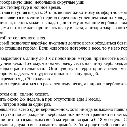
ообразную шею, небольшие округлые уши.
х температур в ночное время.
 и густая шерсть. Это позволяет животному комфортно себя чу
 появляется в осенний период перед наступлением зимних холод
ь и, шерсть может выпадать, поэтому домашние верблюды вы
ми и это не дает проникать песку в глаза, а ноздри закрывают
ов.
ой от солнечного зноя.
орый позволяет
кораблю пустыни
долгое время обходиться без 
о стоящим горбам. Если животное потеряло в весе, то у него го
растают в длину до 3-х с половиной метров, при высоте в холк
ку человека. Поэтому, чтобы человеку сесть на спину верблюда, 
оды и растительности. Они чувствуют территории с зелеными 
орону, надеясь, что удастся попасть в зону дождей.
гревается до 70 градусов.
 передвигаться по раскаленному песку, а широкие верблюжьи 
этом они сильно худеют.
 около 2-х недель, а при отсутствии еды 1 месяц.
итров воды за один раз.
появляется всего один верблюжонок, хотя иногда возможно появ
утки после рождения верблюжонок нюхает травинки и цветы, п
и питаются молоком своей матери до возраста 6-18 месяцев. С 
стыне и дружно возвращаются домой. Забота родителей о своем п