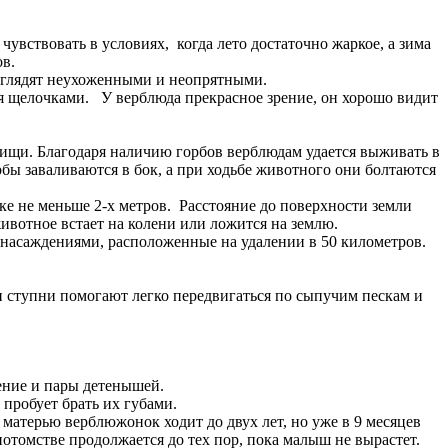
вствовать в условиях, когда лето достаточно жаркое, а зима
ов.
глядят неухоженными и неопрятными.
ся щелочками. У верблюда прекрасное зрение, он хорошо видит
пищи. Благодаря наличию горбов верблюдам удается выживать в
рбы заваливаются в бок, а при ходьбе животного они болтаются
е не меньше 2-х метров. Расстояние до поверхности земли
животное встает на колени или ложится на землю.
насаждениями, расположенные на удалении в 50 километров.
ступни помогают легко передвигаться по сыпучим пескам и
ление и пары детенышей.
робует брать их губами.
матерью верблюжонок ходит до двух лет, но уже в 9 месяцев
отомстве продолжается до тех пор, пока малыш не вырастет.